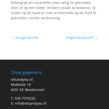
belangrijk om essentiële oliën veilig te gebruiken
door ze op een koele, donkere plaats te bewaren, te
testen op de huid en niet rechtstreeks op de huid te
gebruiken zonder verdunning.
←
Vorige bericht
Volgende bericht
→
Onze gegevens
oilsandyou.nl
Mollevite 19
6931 KE Westervoort
T: 026-7370232
E: info@oilsandyou.nl