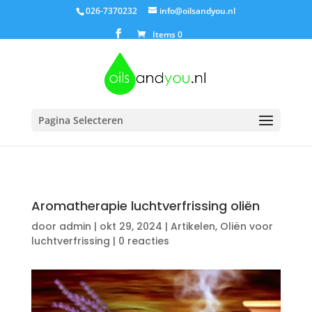
026-7370232
info@oilsandyou.nl
Items 0
Pagina Selecteren
Aromatherapie luchtverfrissing oliën
door
admin
|
okt 29, 2024
|
Artikelen
,
Oliën voor
luchtverfrissing
|
0 reacties