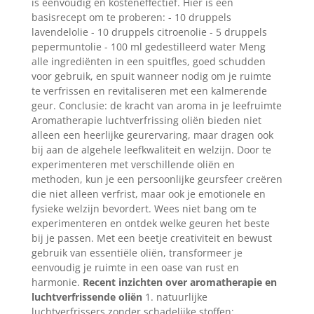
is eenvoudig en kosteneffectief. Hier is een
basisrecept om te proberen: - 10 druppels
lavendelolie - 10 druppels citroenolie - 5 druppels
pepermuntolie - 100 ml gedestilleerd water Meng
alle ingrediënten in een spuitfles, goed schudden
voor gebruik, en spuit wanneer nodig om je ruimte
te verfrissen en revitaliseren met een kalmerende
geur. Conclusie: de kracht van aroma in je leefruimte
Aromatherapie luchtverfrissing oliën bieden niet
alleen een heerlijke geurervaring, maar dragen ook
bij aan de algehele leefkwaliteit en welzijn. Door te
experimenteren met verschillende oliën en
methoden, kun je een persoonlijke geursfeer creëren
die niet alleen verfrist, maar ook je emotionele en
fysieke welzijn bevordert. Wees niet bang om te
experimenteren en ontdek welke geuren het beste
bij je passen. Met een beetje creativiteit en bewust
gebruik van essentiële oliën, transformeer je
eenvoudig je ruimte in een oase van rust en
harmonie.
Recent inzichten over aromatherapie en
luchtverfrissende oliën
1. natuurlijke
luchtverfrissers zonder schadelijke stoffen: