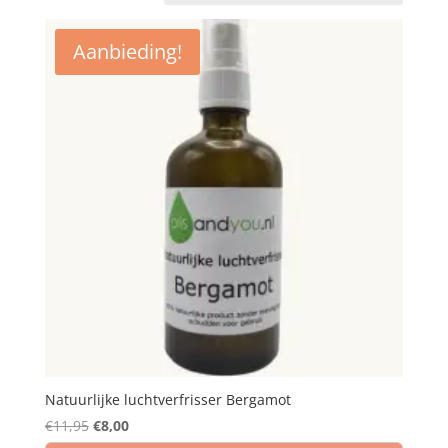
Aanbieding!
Natuurlijke luchtverfrisser Bergamot
Oorspronkelijke
Huidige
€
11,95
€
8,00
prijs
prijs