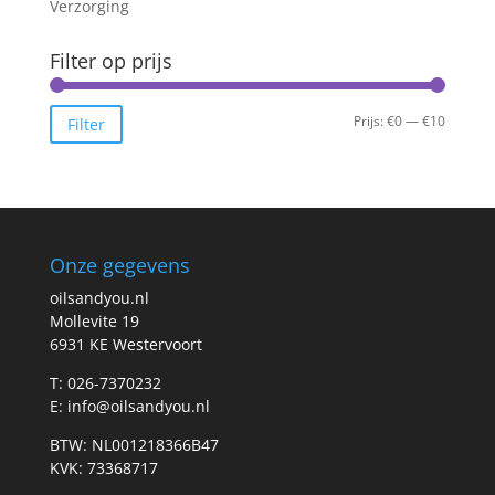
Verzorging
Filter op prijs
Min.
Max.
Prijs:
€0
—
€10
Filter
prijs
prijs
Onze gegevens
oilsandyou.nl
Mollevite 19
6931 KE Westervoort
T: 026-7370232
E: info@oilsandyou.nl
BTW: NL001218366B47
KVK: 73368717