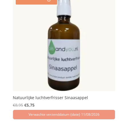
Natuurlijke luchtverfrisser Sinaasappel
Oorspronkelijke
Huidige
€
8,95
€
5,75
prijs
prijs
Verwachte verzenddatum {date} 11/08/2026
was:
is:
€8,95.
€5,75.