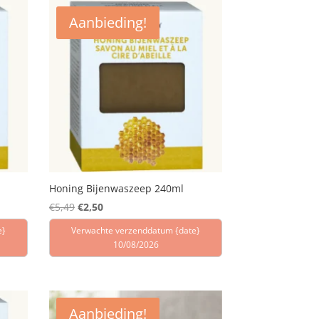
Aanbieding!
Honing Bijenwaszeep 240ml
Oorspronkelijke
Huidige
€
5,49
€
2,50
prijs
prijs
e}
Verwachte verzenddatum {date}
was:
is:
10/08/2026
€5,49.
€2,50.
Aanbieding!