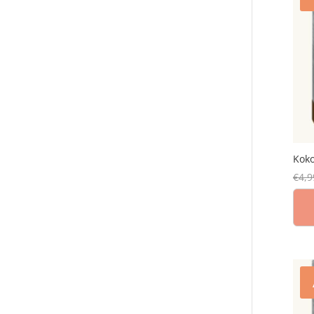
Kok
€
4,9