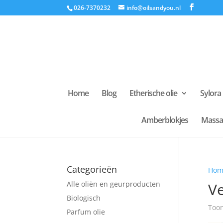
026-7370232
info@oilsandyou.nl
Home
Blog
Etherische olie
Sylora
Amberblokjes
Massa
Categorieën
Hom
Alle oliën en geurproducten
Ve
Biologisch
Toon
Parfum olie