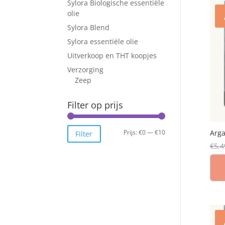
Sylora Biologische essentiële
olie
Sylora Blend
Sylora essentiële olie
Uitverkoop en THT koopjes
Verzorging
Zeep
Filter op prijs
Min.
Max.
Prijs:
€0
—
€10
Arg
Filter
€
5,4
prijs
prijs