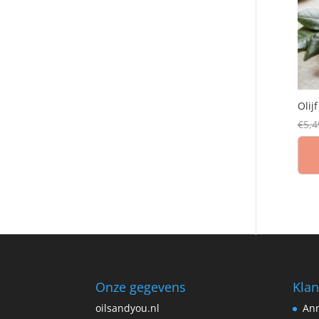
Olij
€
5,4
Onze gegevens
Klan
oilsandyou.nl
Ann