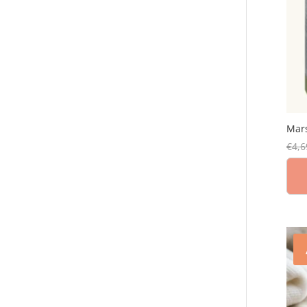
Mars
€
4,6