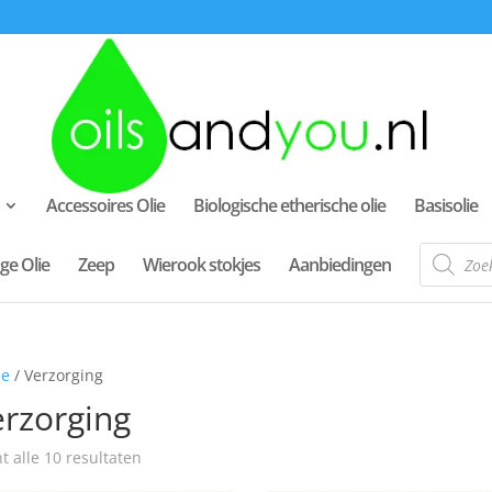
Accessoires Olie
Biologische etherische olie
Basisolie
Producte
ge Olie
Zeep
Wierook stokjes
Aanbiedingen
zoeken
e
/ Verzorging
rzorging
t alle 10 resultaten