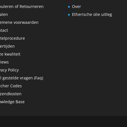
uleren of Retourneren
Over
alen
Etherische olie uitleg
gemene voorwaarden
tact
telprocedure
ertijden
e kwaliteit
views
vacy Policy
l gestelde vragen (Faq)
ucher Codes
rzendkosten
owledge Base