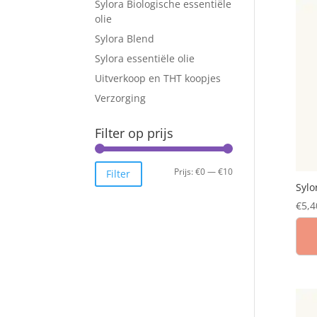
Sylora Biologische essentiële
olie
Sylora Blend
Sylora essentiële olie
Uitverkoop en THT koopjes
Verzorging
Filter op prijs
Min.
Max.
Prijs:
€0
—
€10
Filter
Sylo
prijs
prijs
€
5,4