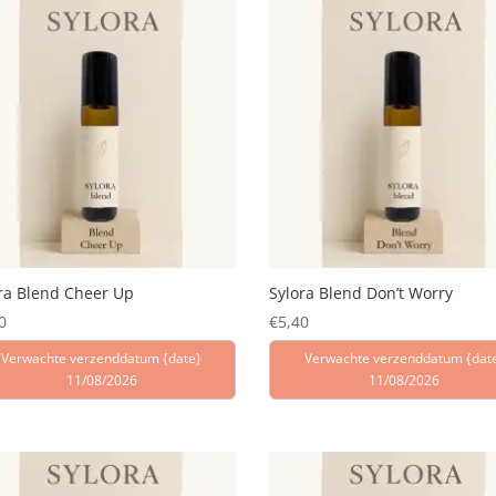
ra Blend Cheer Up
Sylora Blend Don’t Worry
0
€
5,40
Verwachte verzenddatum {date}
Verwachte verzenddatum {dat
11/08/2026
11/08/2026