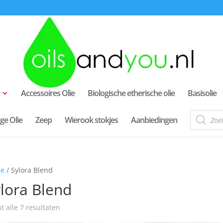
Accessoires Olie
Biologische etherische olie
Basisolie
Producte
ge Olie
Zeep
Wierook stokjes
Aanbiedingen
zoeken
e
/ Sylora Blend
lora Blend
t alle 7 resultaten