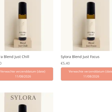
ra Blend Just Chill
Sylora Blend Just Focus
0
€
5,40
Verwachte verzenddatum {date}
Verwachte verzenddatum {dat
11/08/2026
11/08/2026