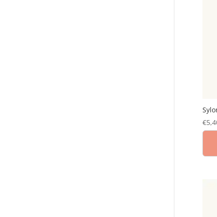
Sylo
€
5,4