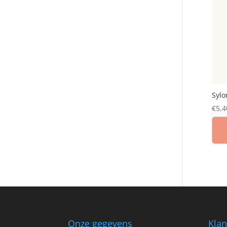
Sylo
€
5,4
Onze gegevens
Klan