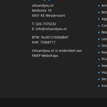
oilsandyou.nl
Ann
Mollevite 19
Bet
6931 KE Westervoort
Al
T: 026-7370232
Con
E: info@oilsandyou.nl
Bes
BTW: NL001218366B47
Lev
KVK: 73368717
Onz
Oilsandyou.nl is onderdeel van
Re
FMEP Webshops
Pri
Vee
Vo
Ve
Kn