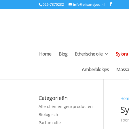
026-7370232
info@oilsandyou.nl
Home
Blog
Etherische olie
Sylora
Amberblokjes
Massa
Categorieën
Hom
Alle oliën en geurproducten
Sy
Biologisch
Toon
Parfum olie