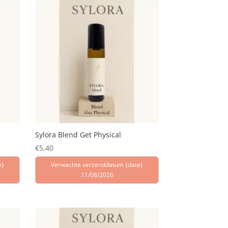
Sylora Blend Get Physical
€
5,40
e}
Verwachte verzenddatum {date}
11/08/2026