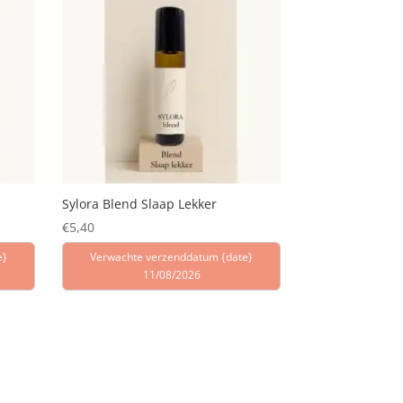
Sylora Blend Slaap Lekker
€
5,40
e}
Verwachte verzenddatum {date}
11/08/2026