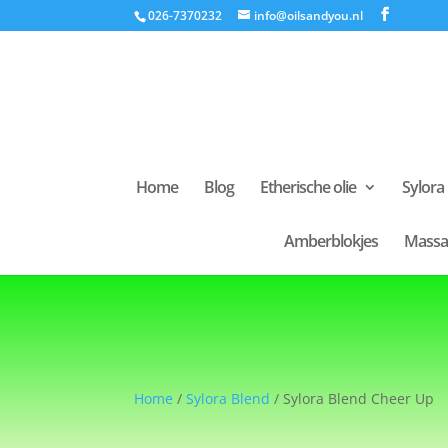
026-7370232
info@oilsandyou.nl
Home
Blog
Etherische olie
Sylora
Amberblokjes
Massa
Home
/
Sylora Blend
/ Sylora Blend Cheer Up