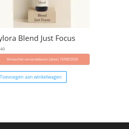
ylora Blend Just Focus
,40
Verwachte verzenddatum {date} 10/08/2026
Toevoegen aan winkelwagen