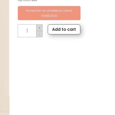
Verwachte verzenddatum {date}
10/08/2026
Sylora
+
Add to cart
Blend
-
Cheer
Up
aantal