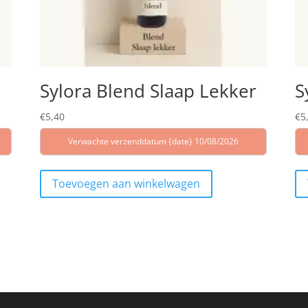
Sylora Blend Slaap Lekker
S
€
5,40
€
5
Verwachte verzenddatum {date} 10/08/2026
Toevoegen aan winkelwagen