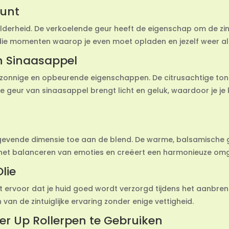
Munt
elderheid. De verkoelende geur heeft de eigenschap om de zin
 die momenten waarop je even moet opladen en jezelf weer ale
n Sinaasappel
 zonnige en opbeurende eigenschappen. De citrusachtige tonen
ke geur van sinaasappel brengt licht en geluk, waardoor je 
gevende dimensie toe aan de blend. De warme, balsamische ge
j het balanceren van emoties en creëert een harmonieuze om
lie
gt ervoor dat je huid goed wordt verzorgd tijdens het aanbre
van de zintuiglijke ervaring zonder enige vettigheid.
er Up Rollerpen te Gebruiken