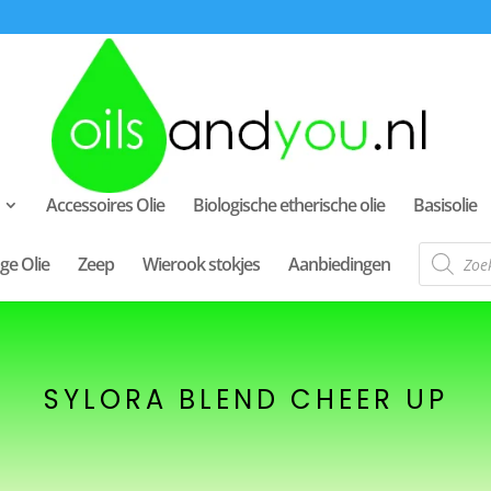
Accessoires Olie
Biologische etherische olie
Basisolie
Producte
ge Olie
Zeep
Wierook stokjes
Aanbiedingen
zoeken
SYLORA BLEND CHEER UP