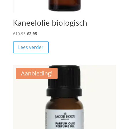
Kaneelolie biologisch
Oorspronkelijke
Huidige
€
10,95
€
2,95
prijs
prijs
was:
is:
Lees verder
€10,95.
€2,95.
Aanbieding!