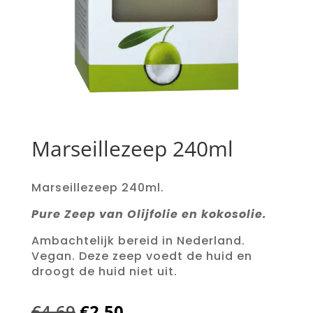
Marseillezeep 240ml
Marseillezeep 240ml.
Pure Zeep van Olijfolie en kokosolie.
Ambachtelijk bereid in Nederland.
Vegan. Deze zeep voedt de huid en
droogt de huid niet uit.
Oorspronkelijke
Huidige
€
4,69
€
2,50