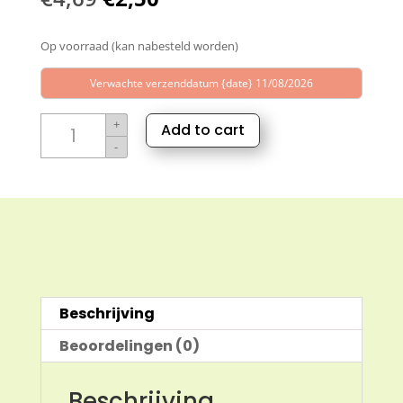
prijs
prijs
Op voorraad (kan nabesteld worden)
was:
is:
€4,69.
€2,50.
Verwachte verzenddatum {date} 11/08/2026
Marseillezeep
+
Add to cart
240ml
-
aantal
Beschrijving
Beoordelingen (0)
Beschrijving