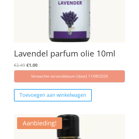
Lavendel parfum olie 10ml
Oorspronkelijke
Huidige
€
2,49
€
1,00
prijs
prijs
Verwachte verzenddatum {date} 11/08/2026
was:
is:
€2,49.
€1,00.
Toevoegen aan winkelwagen
Aanbieding!