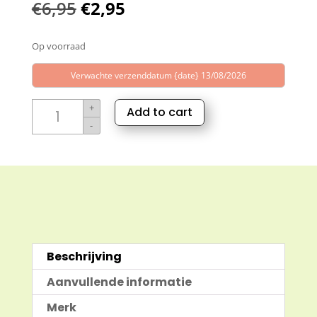
Oorspronkelijke
Huidige
€
6,95
€
2,95
prijs
prijs
Op voorraad
was:
is:
€6,95.
€2,95.
Verwachte verzenddatum {date} 13/08/2026
No
+
Add to cart
Nervosity
-
massage
olie
aantal
Beschrijving
Aanvullende informatie
Merk