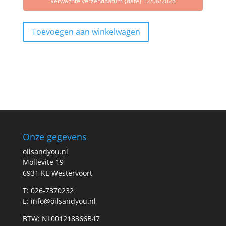
Verwachte verzenddatum {date} 12/08/2026
Toevoegen aan winkelwagen
Onze gegevens
oilsandyou.nl
Mollevite 19
6931 KE Westervoort
T: 026-7370232
E: info@oilsandyou.nl
BTW: NL001218366B47