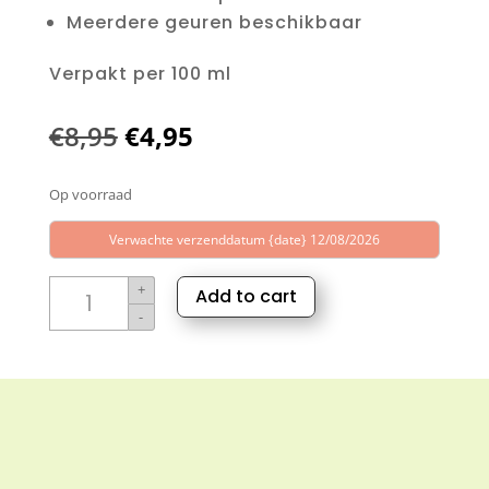
Meerdere geuren beschikbaar
Verpakt per 100 ml
Oorspronkelijke
Huidige
€
8,95
€
4,95
prijs
prijs
Op voorraad
was:
is:
€8,95.
€4,95.
Verwachte verzenddatum {date} 12/08/2026
Natuurlijke
+
Add to cart
luchtverfrisser
-
Lavendel
aantal