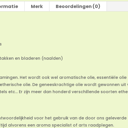
ormatie
Merk
Beoordelingen (0)
s
 takken en bladeren (naalden)
namingen. Het wordt ook wel aromatische olie, essentiële olie 
etherische olie. De geneeskrachtige olie wordt gewonnen uit 
tels etc… Er zijn meer dan honderd verschillende soorten ether
ntwoordelijkheid voor het gebruik van de door ons geleverde
 altijd alvorens een aroma specialist of arts raadplegen.