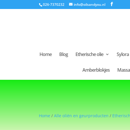
026-7370232
info@oilsandyou.nl
Home
Blog
Etherische olie
Sylora
Amberblokjes
Massa
Home
/
Alle oliën en geurproducten
/
Etherisch