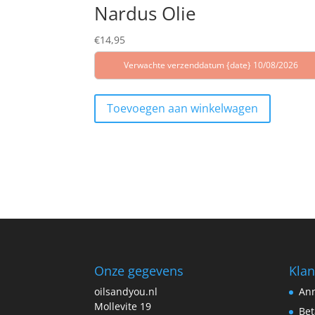
Nardus Olie
€
14,95
Verwachte verzenddatum {date} 10/08/2026
Toevoegen aan winkelwagen
Onze gegevens
Klan
oilsandyou.nl
Ann
Mollevite 19
Bet