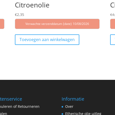
Citroenolie
C
€
2,35
€
4
Verwachte verzenddatum {date} 10/08/2026
Toevoegen aan winkelwagen
tenservice
Informatie
uleren of Retourneren
Over
alen
Etherische olie uitleg