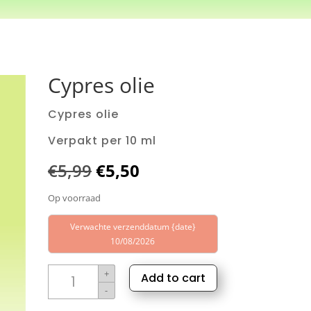
Cypres olie
Cypres olie
Verpakt per 10 ml
Oorspronkelijke
Huidige
€
5,99
€
5,50
prijs
prijs
Op voorraad
was:
is:
Verwachte verzenddatum {date}
€5,99.
€5,50.
10/08/2026
Cypres
+
Add to cart
olie
-
aantal