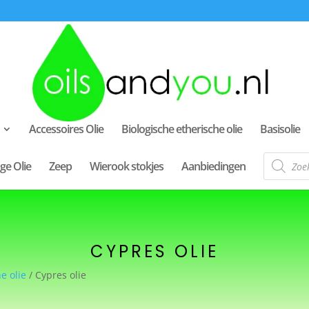
Accessoires Olie
Biologische etherische olie
Basisolie
Producte
ge Olie
Zeep
Wierook stokjes
Aanbiedingen
zoeken
CYPRES OLIE
e olie
/ Cypres olie