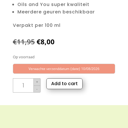
Oils and You super kwaliteit
Meerdere geuren beschikbaar
Verpakt per 100 ml
Oorspronkelijke
Huidige
€
11,95
€
8,00
prijs
prijs
Op voorraad
was:
is:
€11,95.
€8,00.
Verwachte verzenddatum {date} 10/08/2026
Natuurlijke
+
Add to cart
luchtverfrisser
-
Bergamot
aantal