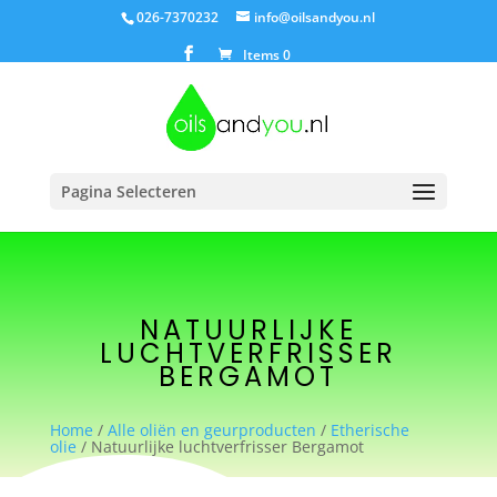
026-7370232
info@oilsandyou.nl
Items 0
Pagina Selecteren
NATUURLIJKE
LUCHTVERFRISSER
BERGAMOT
Home
/
Alle oliën en geurproducten
/
Etherische
olie
/ Natuurlijke luchtverfrisser Bergamot