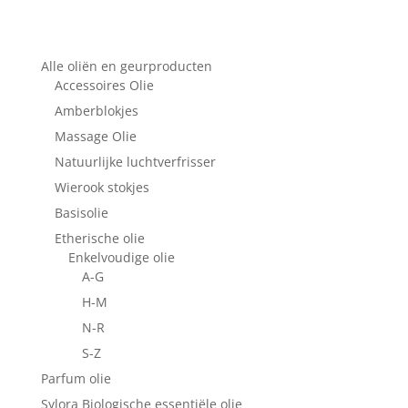
Alle oliën en geurproducten
Accessoires Olie
Amberblokjes
Massage Olie
Natuurlijke luchtverfrisser
Wierook stokjes
Basisolie
Etherische olie
Enkelvoudige olie
A-G
H-M
N-R
S-Z
Parfum olie
Sylora Biologische essentiële olie