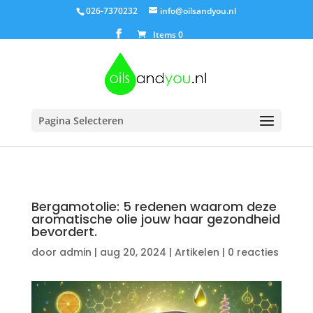
026-7370232
info@oilsandyou.nl
Items 0
Pagina Selecteren
Bergamotolie: 5 redenen waarom deze
aromatische olie jouw haar gezondheid
bevordert.
door
admin
|
aug 20, 2024
|
Artikelen
|
0 reacties