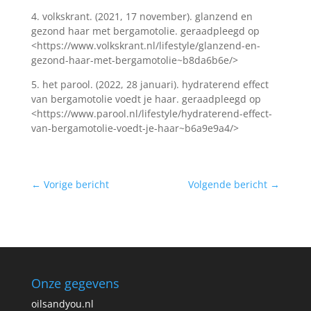
4. volkskrant. (2021, 17 november). glanzend en
gezond haar met bergamotolie. geraadpleegd op
<https://www.volkskrant.nl/lifestyle/glanzend-en-
gezond-haar-met-bergamotolie~b8da6b6e/>
5. het parool. (2022, 28 januari). hydraterend effect
van bergamotolie voedt je haar. geraadpleegd op
<https://www.parool.nl/lifestyle/hydraterend-effect-
van-bergamotolie-voedt-je-haar~b6a9e9a4/>
←
Vorige bericht
Volgende bericht
→
Onze gegevens
oilsandyou.nl