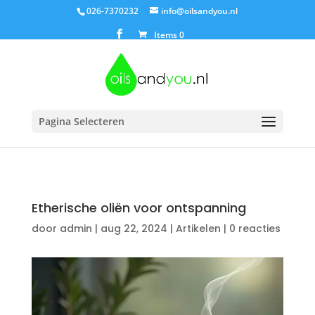
026-7370232
info@oilsandyou.nl
Items 0
Pagina Selecteren
Etherische oliën voor ontspanning
door
admin
|
aug 22, 2024
|
Artikelen
|
0 reacties