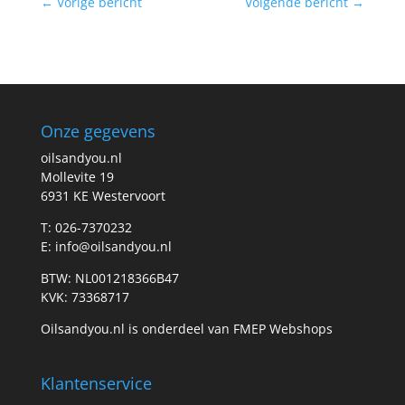
←
Vorige bericht
Volgende bericht
→
Onze gegevens
oilsandyou.nl
Mollevite 19
6931 KE Westervoort
T: 026-7370232
E: info@oilsandyou.nl
BTW: NL001218366B47
KVK: 73368717
Oilsandyou.nl is onderdeel van FMEP Webshops
Klantenservice