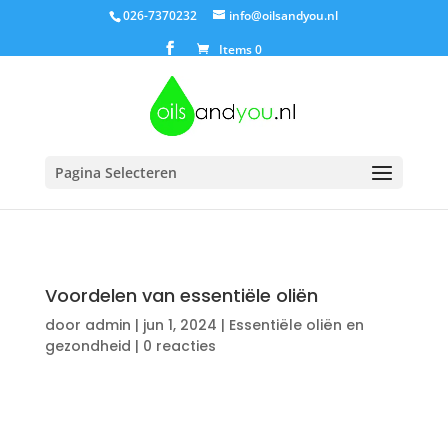
026-7370232
info@oilsandyou.nl
Items 0
Pagina Selecteren
Voordelen van essentiële oliën
door
admin
|
jun 1, 2024
|
Essentiële oliën en
gezondheid
|
0 reacties