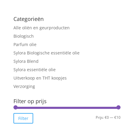
Categorieën
Alle oliën en geurproducten
Biologisch
Parfum olie
Sylora Biologische essentiële olie
Sylora Blend
Sylora essentiële olie
Uitverkoop en THT koopjes
Verzorging
Filter op prijs
Min.
Max.
Prijs:
€0
—
€10
Filter
prijs
prijs