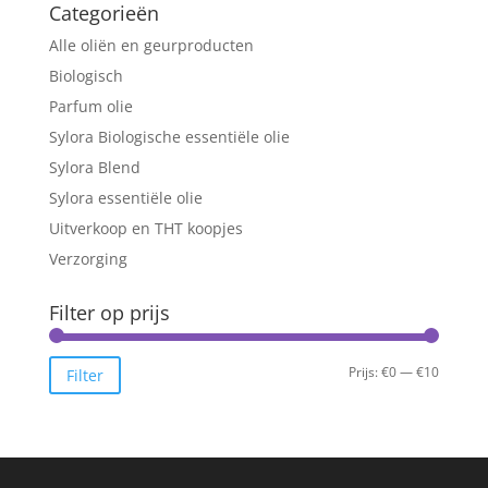
Categorieën
Alle oliën en geurproducten
Biologisch
Parfum olie
Sylora Biologische essentiële olie
Sylora Blend
Sylora essentiële olie
Uitverkoop en THT koopjes
Verzorging
Filter op prijs
Min.
Max.
Prijs:
€0
—
€10
Filter
prijs
prijs