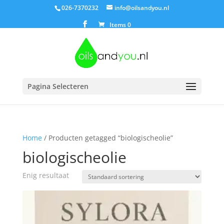
026-7370232
info@oilsandyou.nl
Items 0
Pagina Selecteren
Home
/ Producten getagged “biologischeolie”
biologischeolie
Enig resultaat