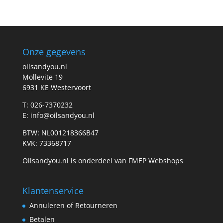
prijs
prijs
Onze gegevens
oilsandyou.nl
Mollevite 19
6931 KE Westervoort
T: 026-7370232
E: info@oilsandyou.nl
BTW: NL001218366B47
KVK: 73368717
Oilsandyou.nl is onderdeel van FMEP Webshops
Klantenservice
Annuleren of Retourneren
Betalen