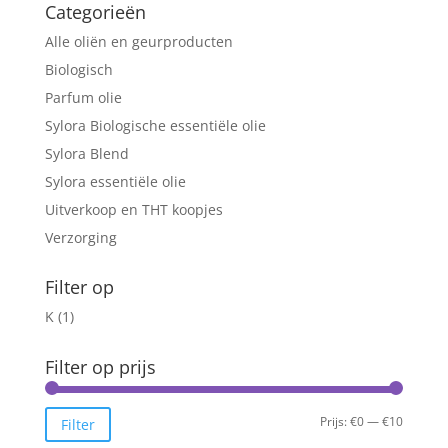
Categorieën
Alle oliën en geurproducten
Biologisch
Parfum olie
Sylora Biologische essentiële olie
Sylora Blend
Sylora essentiële olie
Uitverkoop en THT koopjes
Verzorging
Filter op
K
(1)
Filter op prijs
Min.
Max.
Prijs:
€0
—
€10
Filter