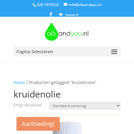
026-7370232
info@oilsandyou.nl
Items 0
Pagina Selecteren
Home
/ Producten getagged “kruidenolie”
kruidenolie
Enig resultaat
Aanbieding!