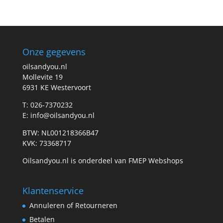
prijs
prijs
Onze gegevens
oilsandyou.nl
Mollevite 19
6931 KE Westervoort
T: 026-7370232
E: info@oilsandyou.nl
BTW: NL001218366B47
KVK: 73368717
Oilsandyou.nl is onderdeel van FMEP Webshops
Klantenservice
Annuleren of Retourneren
Betalen