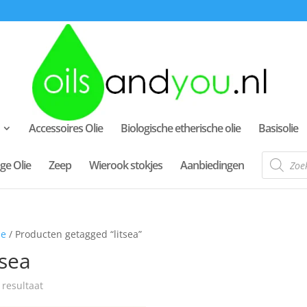
Accessoires Olie
Biologische etherische olie
Basisolie
Producte
ge Olie
Zeep
Wierook stokjes
Aanbiedingen
zoeken
e
/ Producten getagged “litsea”
tsea
 resultaat