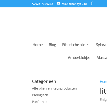
026-7370232
info@oilsandyou.nl
Home
Blog
Etherische olie
Sylora
Amberblokjes
Massa
Categorieën
Hom
Alle oliën en geurproducten
li
Biologisch
Enig
Parfum olie