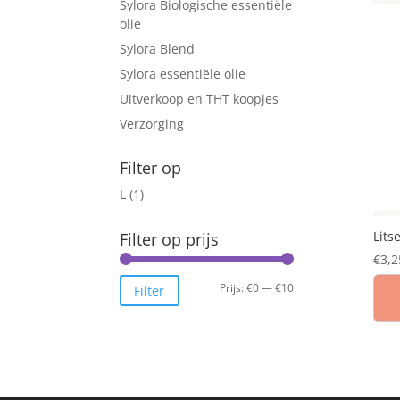
Sylora Biologische essentiële
olie
Sylora Blend
Sylora essentiële olie
Uitverkoop en THT koopjes
Verzorging
Filter op
L
(1)
Lits
Filter op prijs
€
3,2
Min.
Max.
Prijs:
€0
—
€10
Filter
prijs
prijs