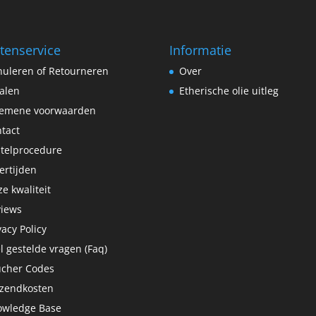
tenservice
Informatie
uleren of Retourneren
Over
alen
Etherische olie uitleg
gemene voorwaarden
tact
telprocedure
ertijden
e kwaliteit
views
vacy Policy
l gestelde vragen (Faq)
ucher Codes
rzendkosten
owledge Base