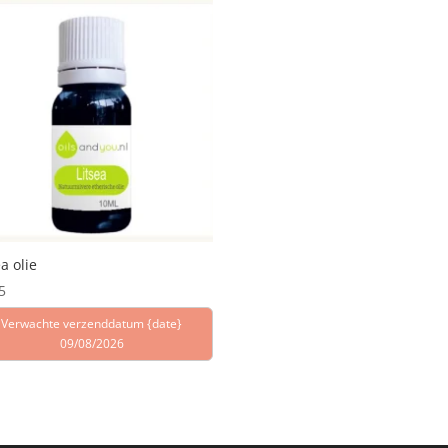
ea olie
5
Verwachte verzenddatum {date}
09/08/2026