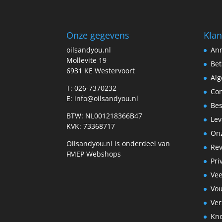
Onze gegevens
Klan
oilsandyou.nl
Ann
Mollevite 19
Bet
6931 KE Westervoort
Al
T: 026-7370232
Con
E: info@oilsandyou.nl
Bes
BTW: NL001218366B47
Lev
KVK: 73368717
Onz
Oilsandyou.nl is onderdeel van
Re
FMEP Webshops
Pri
Vee
Vo
Ve
Kn