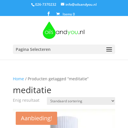
026-7370232
info@oilsandyou.nl
Items 0
Pagina Selecteren
Home
/ Producten getagged “meditatie”
meditatie
Enig resultaat
Aanbieding!