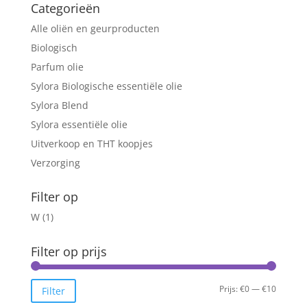
Categorieën
Alle oliën en geurproducten
Biologisch
Parfum olie
Sylora Biologische essentiële olie
Sylora Blend
Sylora essentiële olie
Uitverkoop en THT koopjes
Verzorging
Filter op
W
(1)
Filter op prijs
Min.
Max.
Prijs:
€0
—
€10
Filter