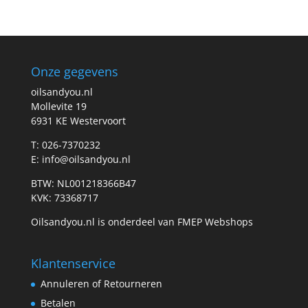
prijs
prijs
Onze gegevens
oilsandyou.nl
Mollevite 19
6931 KE Westervoort
T: 026-7370232
E: info@oilsandyou.nl
BTW: NL001218366B47
KVK: 73368717
Oilsandyou.nl is onderdeel van FMEP Webshops
Klantenservice
Annuleren of Retourneren
Betalen