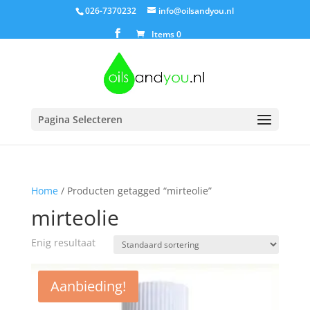
026-7370232
info@oilsandyou.nl
Items 0
Pagina Selecteren
Home
/ Producten getagged “mirteolie”
mirteolie
Enig resultaat
Aanbieding!