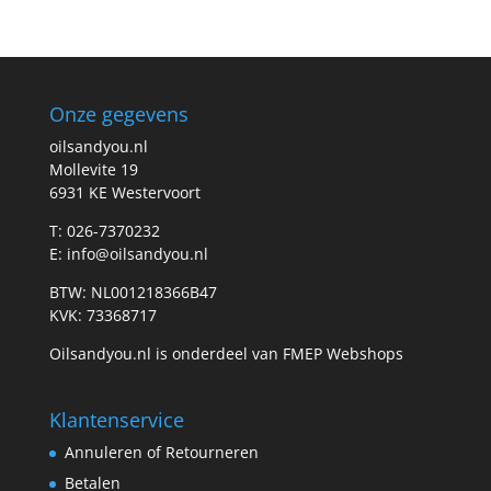
prijs
prijs
Onze gegevens
oilsandyou.nl
Mollevite 19
6931 KE Westervoort
T: 026-7370232
E: info@oilsandyou.nl
BTW: NL001218366B47
KVK: 73368717
Oilsandyou.nl is onderdeel van FMEP Webshops
Klantenservice
Annuleren of Retourneren
Betalen