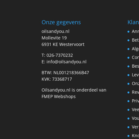
Onze gegevens
Klan
oilsandyou.nl
Ann
Mollevite 19
Bet
6931 KE Westervoort
Al
T: 026-7370232
Con
E: info@oilsandyou.nl
Bes
BTW: NL001218366B47
Lev
KVK: 73368717
Onz
Oilsandyou.nl is onderdeel van
Re
FMEP Webshops
Pri
Vee
Vo
Ve
Kn