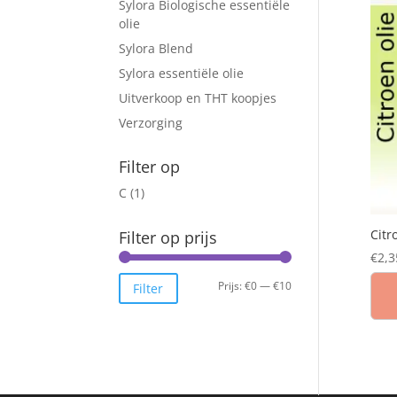
Sylora Biologische essentiële
olie
Sylora Blend
Sylora essentiële olie
Uitverkoop en THT koopjes
Verzorging
Filter op
C
(1)
Citr
Filter op prijs
€
2,3
Min.
Max.
Prijs:
€0
—
€10
Filter
prijs
prijs