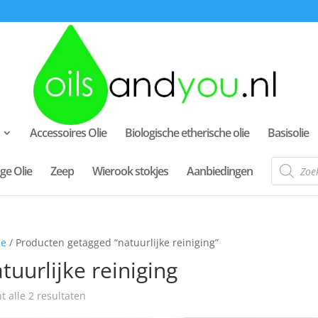
Accessoires Olie
Biologische etherische olie
Basisolie
Producte
ge Olie
Zeep
Wierook stokjes
Aanbiedingen
zoeken
e
/ Producten getagged “natuurlijke reiniging”
tuurlijke reiniging
t alle 2 resultaten