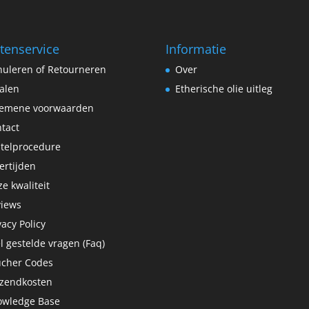
tenservice
Informatie
uleren of Retourneren
Over
alen
Etherische olie uitleg
gemene voorwaarden
tact
telprocedure
ertijden
e kwaliteit
views
vacy Policy
l gestelde vragen (Faq)
ucher Codes
rzendkosten
owledge Base