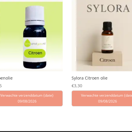
oenolie
Sylora Citroen olie
5
€
3,30
Verwachte verzenddatum {date}
Verwachte verzenddatum {dat
09/08/2026
09/08/2026