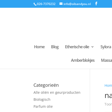
026-7370232
info@oilsandyou.nl
Home
Blog
Etherische olie
Sylora
Amberblokjes
Massa
Categorieën
Hom
Alle oliën en geurproducten
na
Biologisch
Toon
Parfum olie