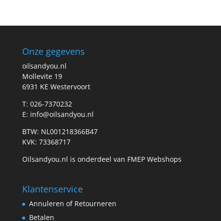
prijs
prijs
Onze gegevens
oilsandyou.nl
Mollevite 19
6931 KE Westervoort
T: 026-7370232
E: info@oilsandyou.nl
BTW: NL001218366B47
KVK: 73368717
Oilsandyou.nl is onderdeel van FMEP Webshops
Klantenservice
Annuleren of Retourneren
Betalen