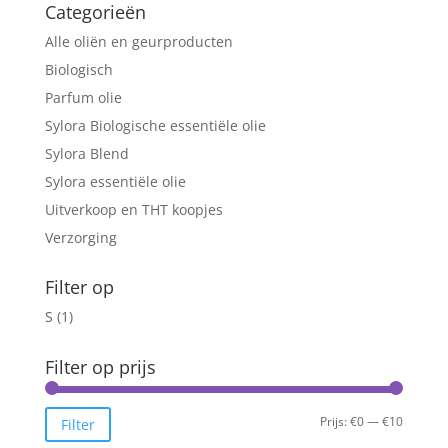
Categorieën
Alle oliën en geurproducten
Biologisch
Parfum olie
Sylora Biologische essentiële olie
Sylora Blend
Sylora essentiële olie
Uitverkoop en THT koopjes
Verzorging
Filter op
S
(1)
Filter op prijs
Min.
Max.
Prijs:
€0
—
€10
Filter