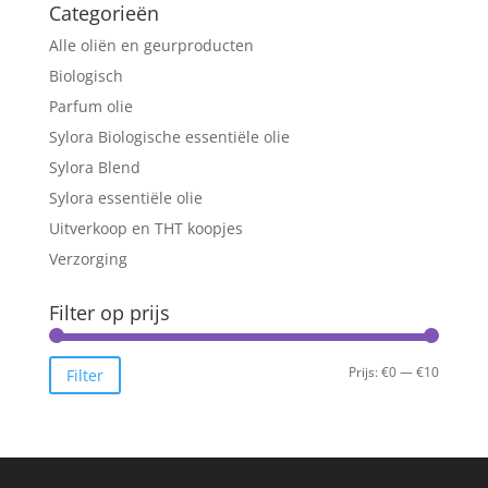
Categorieën
Alle oliën en geurproducten
Biologisch
Parfum olie
Sylora Biologische essentiële olie
Sylora Blend
Sylora essentiële olie
Uitverkoop en THT koopjes
Verzorging
Filter op prijs
Min.
Max.
Prijs:
€0
—
€10
Filter
prijs
prijs