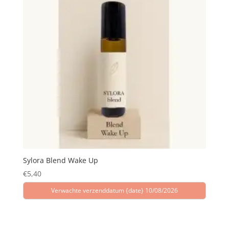
Sylora Blend Wake Up
€
5,40
Verwachte verzenddatum {date} 10/08/2026