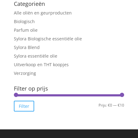
Categorieën
Alle oliën en geurproducten
Biologisch
Parfum olie
Sylora Biologische essentiële olie
Sylora Blend
Sylora essentiële olie
Uitverkoop en THT koopjes
Verzorging
Filter op prijs
Min.
Max.
Prijs:
€0
—
€10
Filter
prijs
prijs