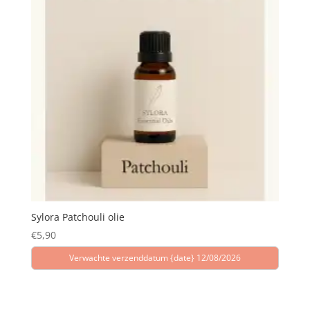
Sylora Patchouli olie
€
5,90
Verwachte verzenddatum {date} 12/08/2026