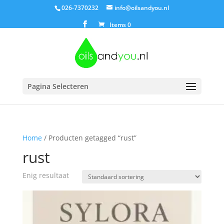
026-7370232
info@oilsandyou.nl
Items 0
Pagina Selecteren
Home
/ Producten getagged “rust”
rust
Enig resultaat