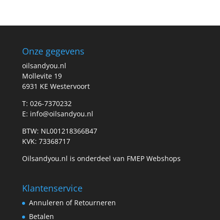
prijs
prijs
Onze gegevens
oilsandyou.nl
Mollevite 19
6931 KE Westervoort
T: 026-7370232
E: info@oilsandyou.nl
BTW: NL001218366B47
KVK: 73368717
Oilsandyou.nl is onderdeel van FMEP Webshops
Klantenservice
Annuleren of Retourneren
Betalen