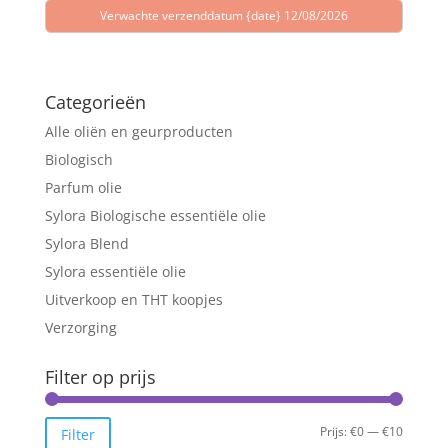
Verwachte verzenddatum {date} 12/08/2026
Categorieën
Alle oliën en geurproducten
Biologisch
Parfum olie
Sylora Biologische essentiële olie
Sylora Blend
Sylora essentiële olie
Uitverkoop en THT koopjes
Verzorging
Filter op prijs
Min.
Max.
Prijs:
€0
—
€10
Filter