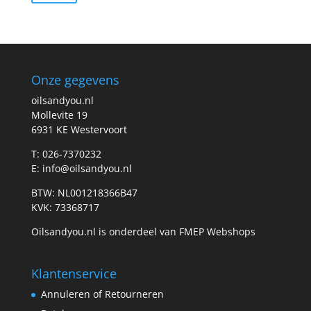
prijs
prijs
Onze gegevens
oilsandyou.nl
Mollevite 19
6931 KE Westervoort
T: 026-7370232
E: info@oilsandyou.nl
BTW: NL001218366B47
KVK: 73368717
Oilsandyou.nl is onderdeel van FMEP Webshops
Klantenservice
Annuleren of Retourneren