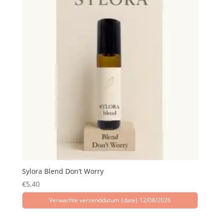
Sylora Blend Don’t Worry
€
5,40
Verwachte verzenddatum {date} 12/08/2026