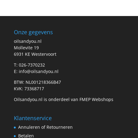
prijs
prijs
Onze gegevens
oilsandyou.nl
Mollevite 19
6931 KE Westervoort
T: 026-7370232
E: info@oilsandyou.nl
BTW: NL001218366B47
KVK: 73368717
Oilsandyou.nl is onderdeel van FMEP Webshops
Klantenservice
Annuleren of Retourneren
Betalen