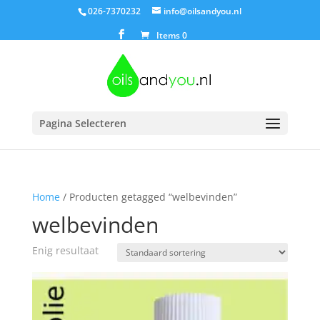
026-7370232
info@oilsandyou.nl
Items 0
Pagina Selecteren
Home
/ Producten getagged “welbevinden”
welbevinden
Enig resultaat