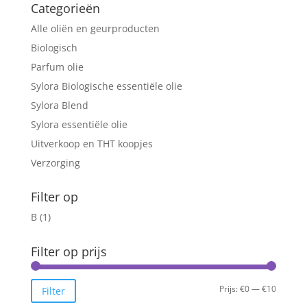
Categorieën
Alle oliën en geurproducten
Biologisch
Parfum olie
Sylora Biologische essentiële olie
Sylora Blend
Sylora essentiële olie
Uitverkoop en THT koopjes
Verzorging
Filter op
B
(1)
Filter op prijs
Min.
Max.
Prijs:
€0
—
€10
Filter