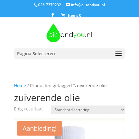
026-7370232
info@oilsandyou.nl
Items 0
Pagina Selecteren
Home
/ Producten getagged “zuiverende olie”
zuiverende olie
Enig resultaat
Aanbieding!