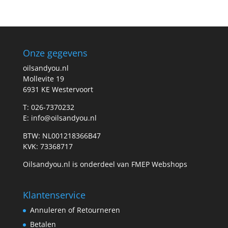
prijs
prijs
Onze gegevens
oilsandyou.nl
Mollevite 19
6931 KE Westervoort
T: 026-7370232
E: info@oilsandyou.nl
BTW: NL001218366B47
KVK: 73368717
Oilsandyou.nl is onderdeel van FMEP Webshops
Klantenservice
Annuleren of Retourneren
Betalen