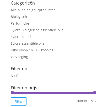
Categorieën
Alle oliën en geurproducten
Biologisch
Parfum olie
Sylora Biologische essentiële olie
Sylora Blend
Sylora essentiële olie
Uitverkoop en THT koopjes
Verzorging
Filter op
N
(1)
Filter op prijs
Min.
Max.
Prijs:
€0
—
€10
Filter