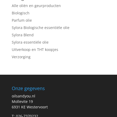
Alle oliën en geurproducten
Biologisch
Parfum olie
Sylora Biologische essentiële olie
Sylora Blend
Sylora essentiële olie
Uitverkoop en THT koopjes
Verzorging
Onze gegevens
oilsandyou.nl
Mollevite 19
6931 KE Westervoort
T: 026-7370232