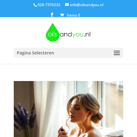
026-7370232
info@oilsandyou.nl
Items 0
Pagina Selecteren