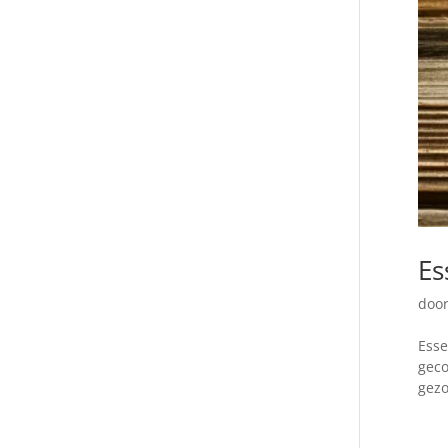
Es
doo
Esse
geco
gezo