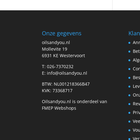
Onze gegevens
Klan
oilsandyou.nl
Ann
Mollevite 19
Bet
6931 KE Westervoort
Al
T: 026-7370232
Con
E: info@oilsandyou.nl
Bes
BTW: NL001218366B47
Lev
KVK: 73368717
Onz
Oilsandyou.nl is onderdeel van
Re
FMEP Webshops
Pri
Vee
Vo
Ve