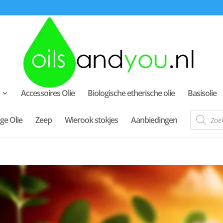
Accessoires Olie
Biologische etherische olie
Basisolie
Producte
ge Olie
Zeep
Wierook stokjes
Aanbiedingen
zoeken