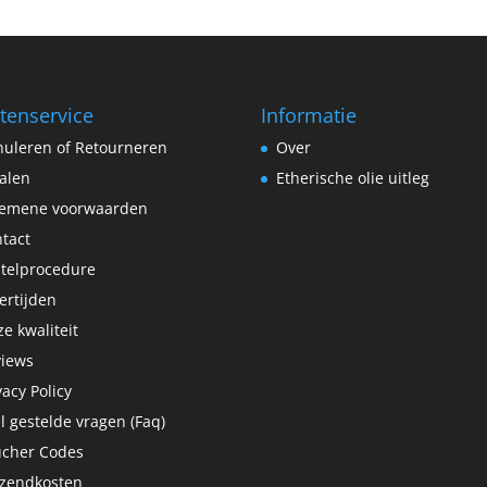
tenservice
Informatie
uleren of Retourneren
Over
alen
Etherische olie uitleg
gemene voorwaarden
tact
telprocedure
ertijden
e kwaliteit
views
vacy Policy
l gestelde vragen (Faq)
ucher Codes
rzendkosten