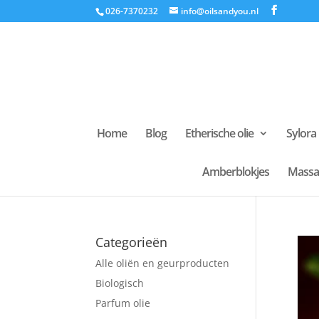
026-7370232
info@oilsandyou.nl
Home
Blog
Etherische olie
Sylora
Amberblokjes
Massa
Categorieën
Alle oliën en geurproducten
Biologisch
Parfum olie