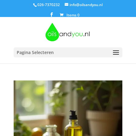
026-7370232
info@oilsandyou.nl
Items 0
Pagina Selecteren