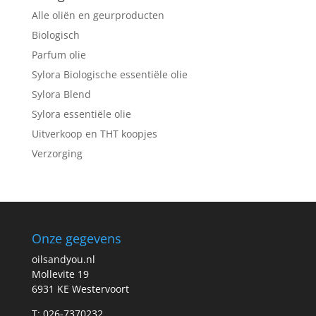
Alle oliën en geurproducten
Biologisch
Parfum olie
Sylora Biologische essentiële olie
Sylora Blend
Sylora essentiële olie
Uitverkoop en THT koopjes
Verzorging
Onze gegevens
oilsandyou.nl
Mollevite 19
6931 KE Westervoort
T: 026-7370232