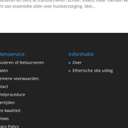
taliseren en zelfs te transformeren. Echter, steeds meer mensen 
ht van essentiële oliën voor huidverzorging. Met...
tenservice
Informatie
uleren of Retourneren
Over
alen
Etherische olie uitleg
gemene voorwaarden
tact
telprocedure
ertijden
e kwaliteit
views
vacy Policy