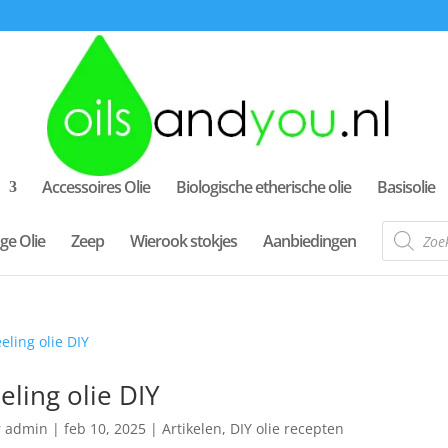
Accessoires Olie
Biologische etherische olie
Basisolie
Producte
ge Olie
Zeep
Wierook stokjes
Aanbiedingen
zoeken
eling olie DIY
r
admin
|
feb 10, 2025
|
Artikelen
,
DIY olie recepten