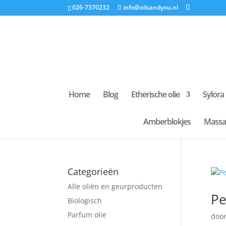
026-7370232
info@oilsandyou.nl
Home
Blog
Etherische olie
Sylora
Amberblokjes
Massa
Categorieën
Alle oliën en geurproducten
Pe
Biologisch
Parfum olie
doo