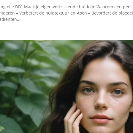
ing olie DIY: Maak je eigen verfrissende huidolie Waarom een peeli
ijderen – Verbetert de huidtextuur en -toon – Bevordert de bloedcir
ediënten...