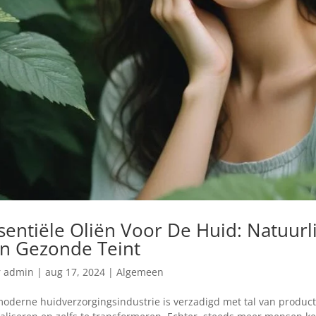
sentiële Oliën Voor De Huid: Natuurl
n Gezonde Teint
r
admin
|
aug 17, 2024
|
Algemeen
oderne huidverzorgingsindustrie is verzadigd met tal van producte