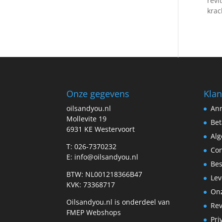
revi
krac
Onze gegevens
Klan
oilsandyou.nl
Ann
Mollevite 19
Bet
6931 KE Westervoort
Al
T: 026-7370232
Con
E: info@oilsandyou.nl
Bes
BTW: NL001218366B47
Lev
KVK: 73368717
Onz
Oilsandyou.nl is onderdeel van
Re
FMEP Webshops
Pri