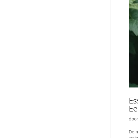
Es
Ee
doo
De m