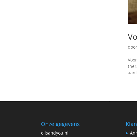
Vo
doo
Voor
ther
aant
Onze gegevens
Klan
oilsandyou.nl
Ann