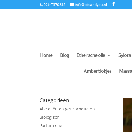
026-7370232
info@oilsandyou.nl
Home
Blog
Etherische olie
Sylora
Amberblokjes
Massa
Categorieën
Alle oliën en geurproducten
Biologisch
Parfum olie