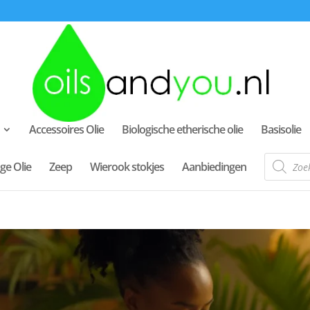
Accessoires Olie
Biologische etherische olie
Basisolie
Producte
ge Olie
Zeep
Wierook stokjes
Aanbiedingen
zoeken