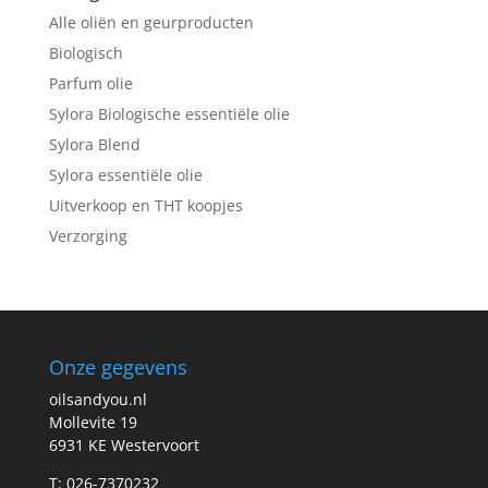
Alle oliën en geurproducten
Biologisch
Parfum olie
Sylora Biologische essentiële olie
Sylora Blend
Sylora essentiële olie
Uitverkoop en THT koopjes
Verzorging
Onze gegevens
oilsandyou.nl
Mollevite 19
6931 KE Westervoort
T: 026-7370232