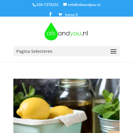
026-7370232
info@oilsandyou.nl
Items 0
Pagina Selecteren