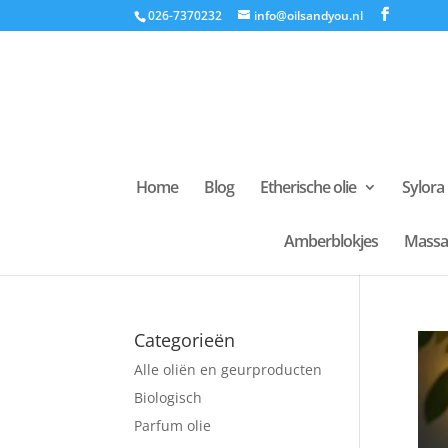
026-7370232
info@oilsandyou.nl
Home
Blog
Etherische olie
Sylora
Amberblokjes
Massa
Categorieën
Alle oliën en geurproducten
Biologisch
Parfum olie