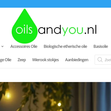
Accessoires Olie
Biologische etherische olie
Basisolie
Producte
ge Olie
Zeep
Wierook stokjes
Aanbiedingen
zoeken