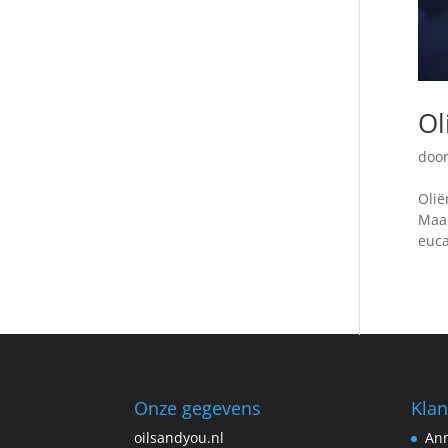
Ol
doo
Olië
Maar
euca
Onze gegevens
Klan
oilsandyou.nl
Ann