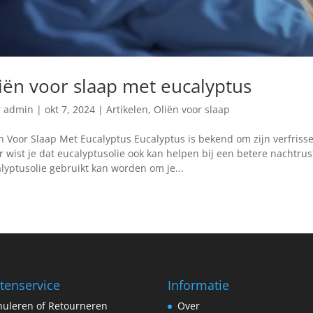
iën voor slaap met eucalyptus
r
admin
|
okt 7, 2024
|
Artikelen
,
Oliën voor slaap
n Voor Slaap Met Eucalyptus Eucalyptus is bekend om zijn verfris
 wist je dat eucalyptusolie ook kan helpen bij een betere nachtru
lyptusolie gebruikt kan worden om je...
tenservice
Informatie
uleren of Retourneren
Over