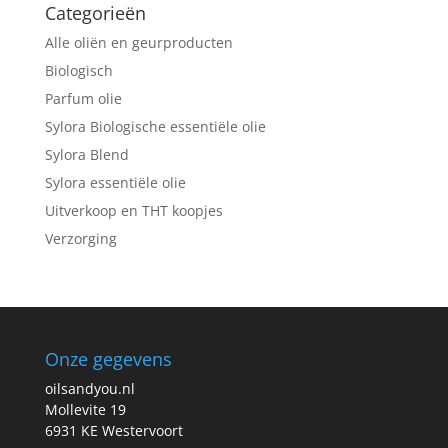
Categorieën
Alle oliën en geurproducten
Biologisch
Parfum olie
Sylora Biologische essentiële olie
Sylora Blend
Sylora essentiële olie
Uitverkoop en THT koopjes
Verzorging
Onze gegevens
oilsandyou.nl
Mollevite 19
6931 KE Westervoort