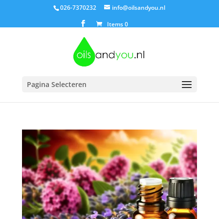
026-7370232
info@oilsandyou.nl
Items 0
Pagina Selecteren