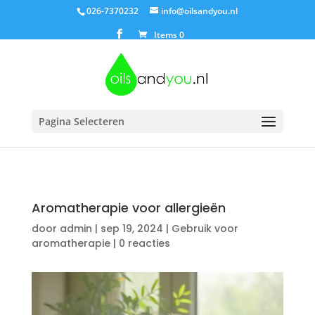
026-7370232
info@oilsandyou.nl
Items 0
Pagina Selecteren
Aromatherapie voor allergieën
door
admin
|
sep 19, 2024
|
Gebruik voor
aromatherapie
|
0 reacties