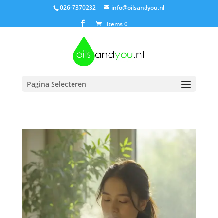
026-7370232
info@oilsandyou.nl
Items 0
Pagina Selecteren