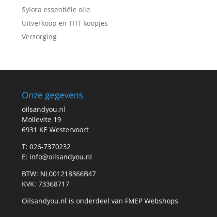
Sylora essentiële olie
Uitverkoop en THT koopjes
Verzorging
Onze gegevens
oilsandyou.nl
Mollevite 19
6931 KE Westervoort
T: 026-7370232
E: info@oilsandyou.nl
BTW: NL001218366B47
KVK: 73368717
Oilsandyou.nl is onderdeel van FMEP Webshops