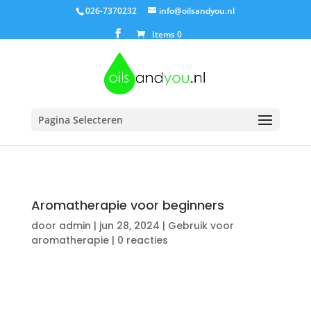
026-7370232
info@oilsandyou.nl
Items 0
Pagina Selecteren
Aromatherapie voor beginners
door
admin
|
jun 28, 2024
|
Gebruik voor
aromatherapie
|
0 reacties