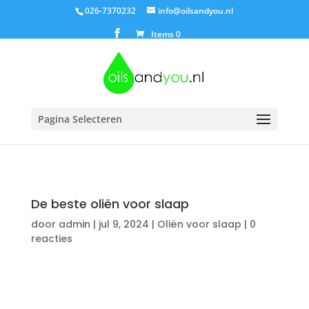
026-7370232
info@oilsandyou.nl
Items 0
Pagina Selecteren
De beste oliën voor slaap
door
admin
|
jul 9, 2024
|
Oliën voor slaap
|
0
reacties