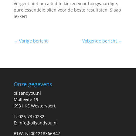
Vergeet niet om altijd te kiezen voor hoogwaardige,
pure essentiële oliën voor de beste resultaten. Slaap
lekker!
←
Vorige bericht
Volgende bericht
→
Onze gegevens
oilsandyou.nl
Mollevite 19
6931 KE Westervoort
T: 026-7370232
E: info@oilsandyou.nl
BTW: NL001218366B47