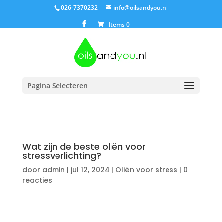
026-7370232
info@oilsandyou.nl
Items 0
Pagina Selecteren
Wat zijn de beste oliën voor
stressverlichting?
door
admin
|
jul 12, 2024
|
Oliën voor stress
|
0
reacties