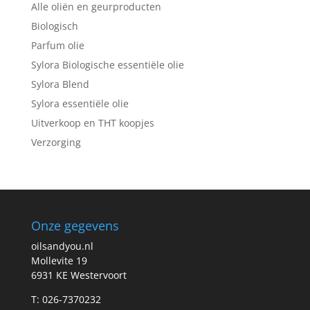
Alle oliën en geurproducten
Biologisch
Parfum olie
Sylora Biologische essentiële olie
Sylora Blend
Sylora essentiële olie
Uitverkoop en THT koopjes
Verzorging
Onze gegevens
oilsandyou.nl
Mollevite 19
6931 KE Westervoort
T: 026-7370232