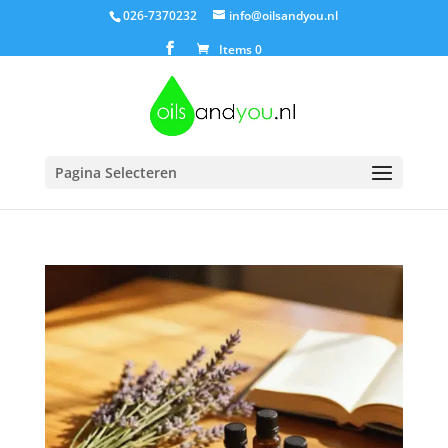
026-7370232
info@oilsandyou.nl
Items 0
Pagina Selecteren