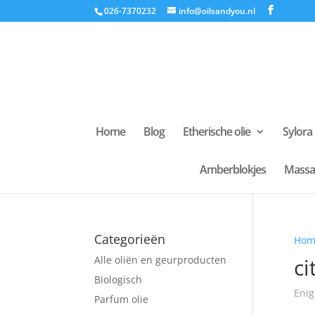
026-7370232
info@oilsandyou.nl
Home
Blog
Etherische olie
Sylora
Amberblokjes
Massa
Categorieën
Hom
Alle oliën en geurproducten
ci
Biologisch
Enig
Parfum olie