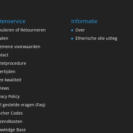
tenservice
Informatie
uleren of Retourneren
Over
alen
Etherische olie uitleg
gemene voorwaarden
tact
telprocedure
ertijden
e kwaliteit
views
vacy Policy
l gestelde vragen (Faq)
ucher Codes
rzendkosten
owledge Base