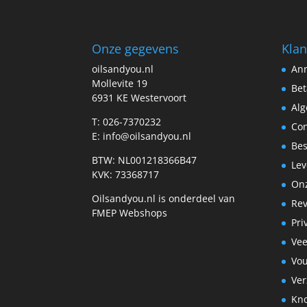
Onze gegevens
Klan
oilsandyou.nl
Ann
Mollevite 19
Bet
6931 KE Westervoort
Al
T: 026-7370232
Con
E: info@oilsandyou.nl
Bes
BTW: NL001218366B47
Lev
KVK: 73368717
Onz
Oilsandyou.nl is onderdeel van
Re
FMEP Webshops
Pri
Vee
Vo
Ve
Kn