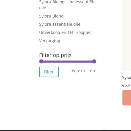
Sylora Biologische essentiële
olie
Sylora Blend
Sylora essentiële olie
Uitverkoop en THT koopjes
Verzorging
Filter op prijs
Min.
Max.
Prijs:
€0
—
€10
Filter
Sylo
prijs
prijs
€
5,4