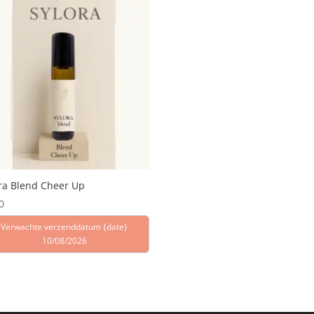
ra Blend Cheer Up
0
Verwachte verzenddatum {date}
10/08/2026