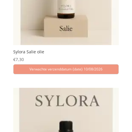
Sylora Salie olie
€
7,30
Verwachte verzenddatum {date} 10/08/2026