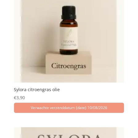
Sylora citroengras olie
€
3,90
Verwachte verzenddatum {date} 10/08/2026