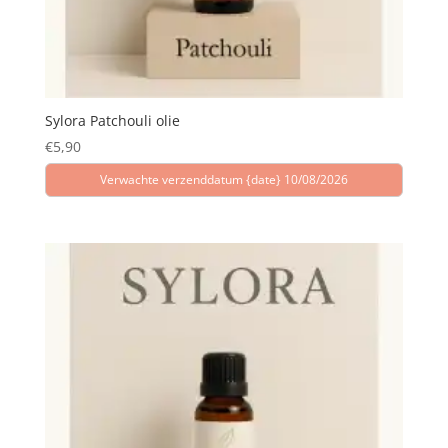
Sylora Patchouli olie
€
5,90
Verwachte verzenddatum {date} 10/08/2026