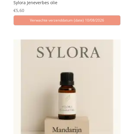
Sylora Jeneverbes olie
€
5,60
Verwachte verzenddatum {date} 10/08/2026