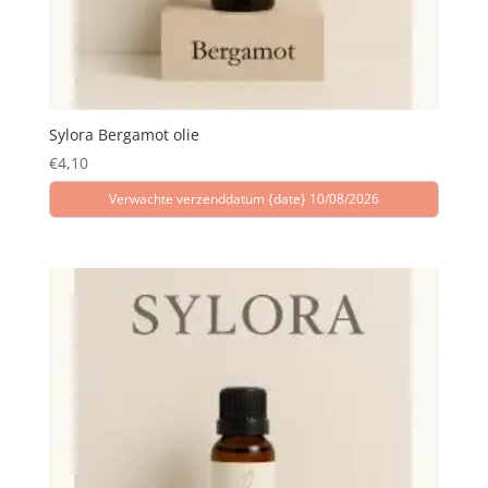
Sylora Bergamot olie
€
4,10
Verwachte verzenddatum {date} 10/08/2026