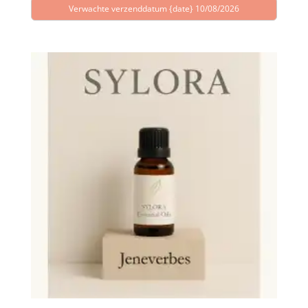
Verwachte verzenddatum {date} 10/08/2026