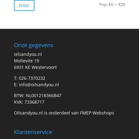
Min.
Max.
Prijs:
€0
—
€20
Filter
prijs
prijs
Onze gegevens
oilsandyou.nl
Mollevite 19
6931 KE Westervoort
T: 026-7370232
E: info@oilsandyou.nl
BTW: NL001218366B47
KVK: 73368717
Oilsandyou.nl is onderdeel van FMEP Webshops
Klantenservice