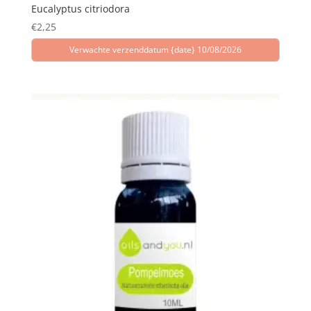
Eucalyptus citriodora
€
2,25
Verwachte verzenddatum {date} 10/08/2026