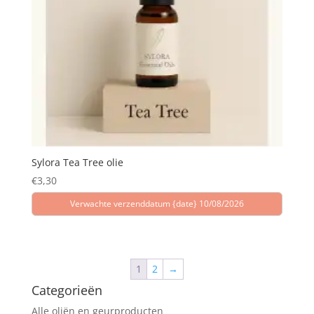
Sylora Tea Tree olie
€
3,30
Verwachte verzenddatum {date} 10/08/2026
1
2
→
Categorieën
Alle oliën en geurproducten