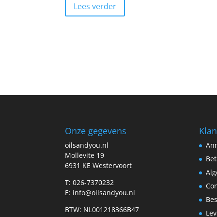
Lees verder
Onze gegevens
Klan
oilsandyou.nl
Ann
Mollevite 19
Bet
6931 KE Westervoort
Al
T: 026-7370232
Con
E: info@oilsandyou.nl
Bes
BTW: NL001218366B47
Lev