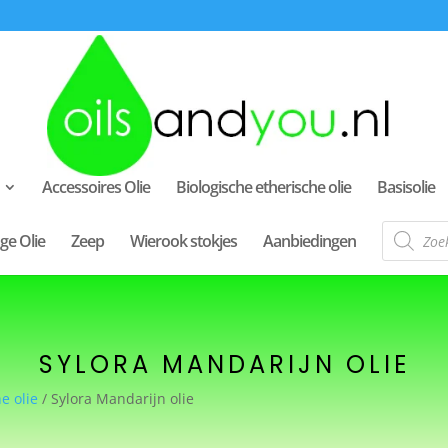
Accessoires Olie
Biologische etherische olie
Basisolie
Producte
ge Olie
Zeep
Wierook stokjes
Aanbiedingen
zoeken
SYLORA MANDARIJN OLIE
e olie
/ Sylora Mandarijn olie