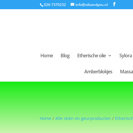
026-7370232
info@oilsandyou.nl
Home
Blog
Etherische olie
Sylora
Amberblokjes
Massa
Home
/
Alle oliën en geurproducten
/
Etherisch