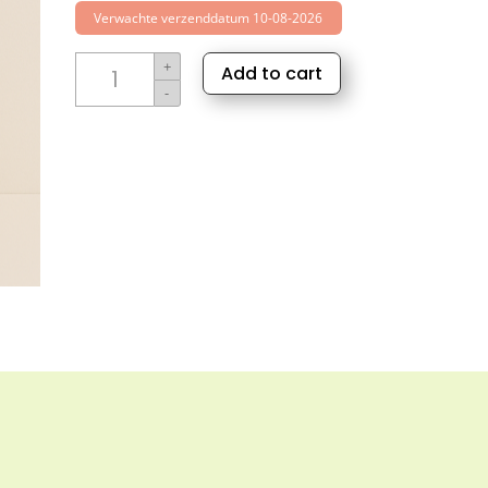
Verwachte verzenddatum 10-08-2026
Sylora
+
Add to cart
Mandarijn
-
olie
aantal