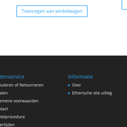
Toevoegen aan winkelwagen
tenservice
Informatie
uleren of Retourneren
Over
alen
Etherische olie uitleg
gemene voorwaarden
tact
telprocedure
ertijden