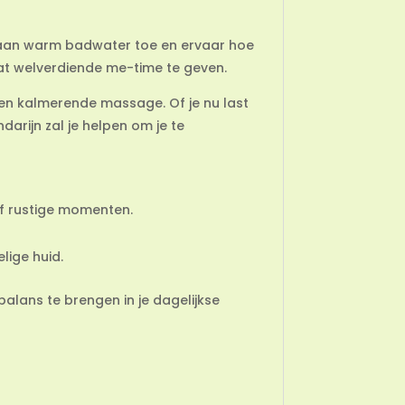
 aan warm badwater toe en ervaar hoe
wat welverdiende me-time te geven.
en kalmerende massage. Of je nu last
rijn zal je helpen om je te
 of rustige momenten.
lige huid.
balans te brengen in je dagelijkse