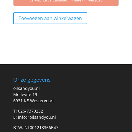
Verwachte verzenddatum {date} 11/08/2026
was:
is:
€22,65.
€19,95.
Toevoegen aan winkelwagen
Onze gegevens
oilsandyou.nl
Mollevite 19
6931 KE Westervoort
T: 026-7370232
E: info@oilsandyou.nl
BTW: NL001218366B47