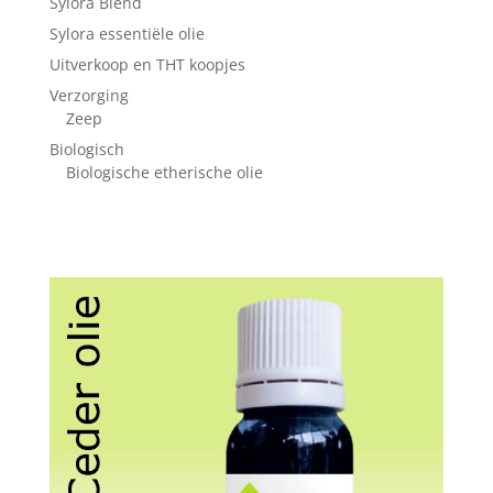
Sylora Blend
Sylora essentiële olie
Uitverkoop en THT koopjes
Verzorging
Zeep
Biologisch
Biologische etherische olie