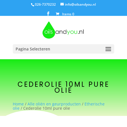
026-7370232
info@oilsandyou.nl
Items 0
Pagina Selecteren
CEDEROLIE 10ML PURE
OLIE
Home
/
Alle oliën en geurproducten
/
Etherische
olie
/ Cederolie 10ml pure olie