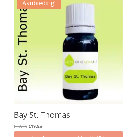
Aanbieding!
Bay St. Thomas
Oorspronkelijke
Huidige
€
22,65
€
19,95
prijs
prijs