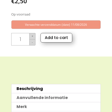
€
2,50
Op voorraad
Verwachte verzenddatum {date} 11/08/2026
Cederolie
+
Add to cart
10ml
-
pure
olie
aantal
Beschrijving
Aanvullende informatie
Merk