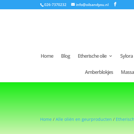
026-7370232
info@oilsandyou.nl
Home
Blog
Etherische olie
Sylora
Amberblokjes
Massa
Home
/
Alle oliën en geurproducten
/
Etherisch