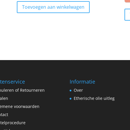
Toevoegen aan winkelwagen
tenservice
Informatie
uleren of Retourneren
Over
alen
Etherische olie uitleg
gemene voorwaarden
tact
telprocedure