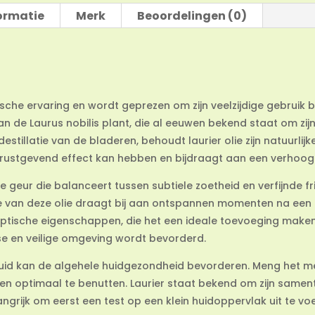
ormatie
Merk
Beoordelingen (0)
tische ervaring en wordt geprezen om zijn veelzijdige gebruik
an de Laurus nobilis plant, die al eeuwen bekend staat om zi
illatie van de bladeren, behoudt laurier olie zijn natuurlijk
n rustgevend effect kan hebben en bijdraagt aan een verhoog
e geur die balanceert tussen subtiele zoetheid en verfijnde fr
ie van deze olie draagt bij aan ontspannen momenten na een 
iseptische eigenschappen, die het een ideale toevoeging mak
se en veilige omgeving wordt bevorderd.
huid kan de algehele huidgezondheid bevorderen. Meng het m
en optimaal te benutten. Laurier staat bekend om zijn samen
elangrijk om eerst een test op een klein huidoppervlak uit te vo