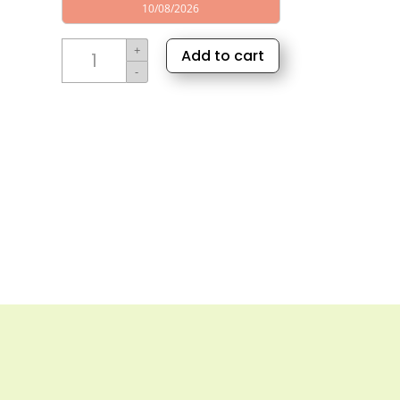
10/08/2026
Laurier
+
Add to cart
olie
-
aantal