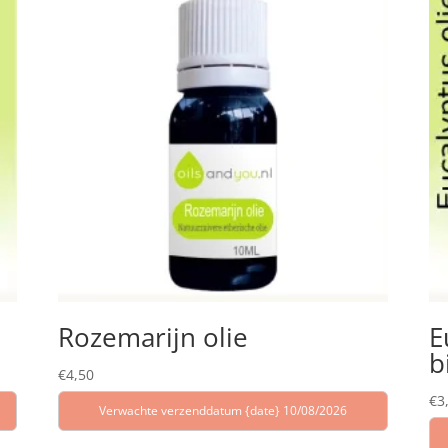
Rozemarijn olie
E
b
€
4,50
€
3
Verwachte verzenddatum {date} 10/08/2026