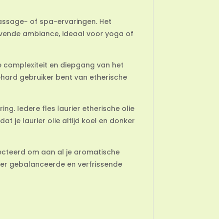
massage- of spa-ervaringen. Het
evende ambiance, ideaal voor yoga of
de complexiteit en diepgang van het
ehard gebruiker bent van etherische
ng. Iedere fles laurier etherische olie
at je laurier olie altijd koel en donker
lecteerd om aan al je aromatische
eer gebalanceerde en verfrissende