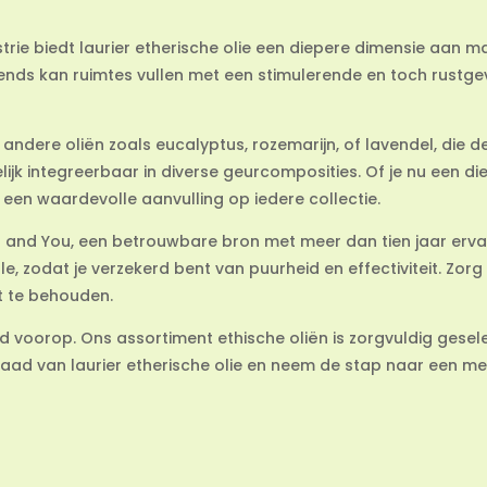
trie biedt laurier etherische olie een diepere dimensie aan 
lends kan ruimtes vullen met een stimulerende en toch rustg
 andere oliën zoals eucalyptus, rozemarijn, of lavendel, die 
ijk integreerbaar in diverse geurcomposities. Of je nu een di
dt een waardevolle aanvulling op iedere collectie.
ls and You, een betrouwbare bron met meer dan tien jaar ervari
, zodat je verzekerd bent van puurheid en effectiviteit. Zorg d
t te behouden.
eid voorop. Ons assortiment ethische oliën is zorgvuldig gese
aad van laurier etherische olie en neem de stap naar een m