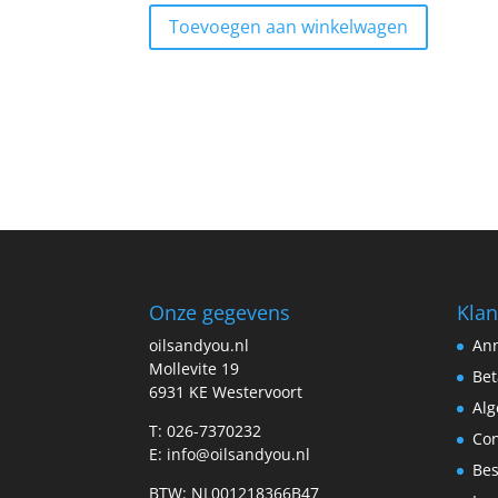
Toevoegen aan winkelwagen
Onze gegevens
Klan
oilsandyou.nl
Ann
Mollevite 19
Bet
6931 KE Westervoort
Al
T: 026-7370232
Con
E: info@oilsandyou.nl
Bes
BTW: NL001218366B47