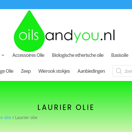
Accessoires Olie
Biologische etherische olie
Basisolie
Producte
ge Olie
Zeep
Wierook stokjes
Aanbiedingen
zoeken
LAURIER OLIE
e olie
/ Laurier olie