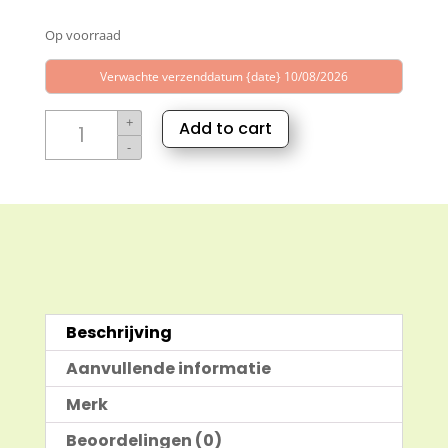
prijs
prijs
Op voorraad
was:
is:
€3,25.
€2,75.
Verwachte verzenddatum {date} 10/08/2026
Niaouli
+
Add to cart
etherische
-
olie
aantal
Beschrijving
Aanvullende informatie
Merk
Beoordelingen (0)