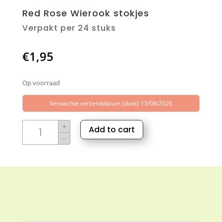
Red Rose Wierook stokjes
Verpakt per 24 stuks
€
1,95
Op voorraad
Verwachte verzenddatum {date} 13/08/2026
Red
+
Add to cart
Rose
-
Wierook
stokjes
aantal