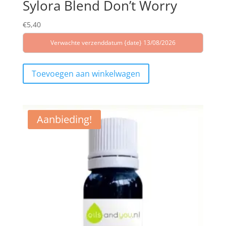
Sylora Blend Don’t Worry
€
5,40
Verwachte verzenddatum {date} 13/08/2026
Toevoegen aan winkelwagen
Aanbieding!