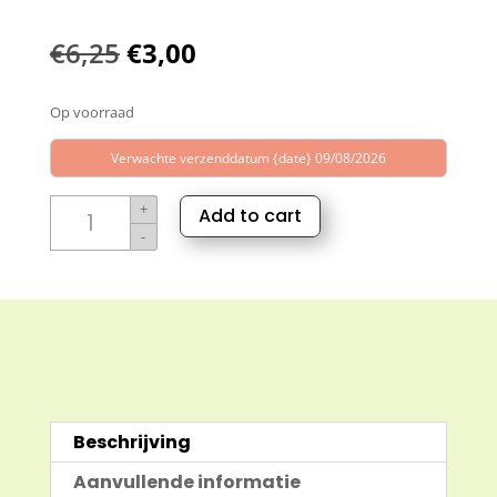
Oorspronkelijke
Huidige
€
6,25
€
3,00
prijs
prijs
Op voorraad
was:
is:
€6,25.
€3,00.
Verwachte verzenddatum {date} 09/08/2026
Relax
+
Add to cart
is
-
the
key
aantal
Beschrijving
Aanvullende informatie