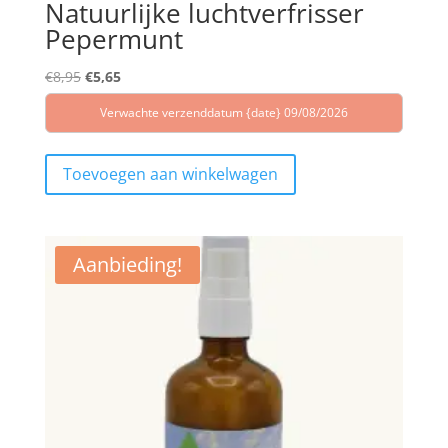
Natuurlijke luchtverfrisser
Pepermunt
Oorspronkelijke
Huidige
€
8,95
€
5,65
prijs
prijs
Verwachte verzenddatum {date} 09/08/2026
was:
is:
€8,95.
€5,65.
Toevoegen aan winkelwagen
Aanbieding!