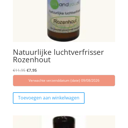
Natuurlijke luchtverfrisser
Rozenhout
Oorspronkelijke
Huidige
€
11,95
€
7,95
prijs
prijs
Verwachte verzenddatum {date} 09/08/2026
was:
is:
€11,95.
€7,95.
Toevoegen aan winkelwagen